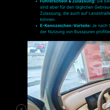
Führerschein & Zulassung:
Sie be
sind aber für den täglichen Gebrauc
Zulassung, die auch auf Landstraße
können.
E-Kennzeichen-Vorteile:
Je nach 
der Nutzung von Busspuren profitie